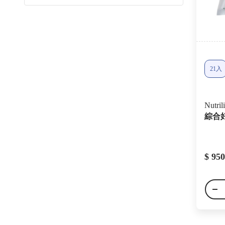
21入
Nutri
綜合好
$ 950