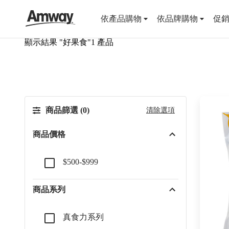
依產品購物
依品牌購物
促銷
顯示結果 "
好果食
"
1
產品
商品篩選 (
0
)
清除選項
商品價格
$500-$999
商品系列
真食力系列