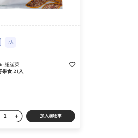
7入
lite 紐崔萊
果食-21入
加入購物車